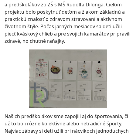
a predškolákov zo ZŠ s MŠ Rudolfa Dilonga. Cieľom
projektu bolo poskytnúť deťom a žiakom základnú a
praktickú znalosť o zdravom stravovaní a aktívnom
životnom štýle. Počas jarných mesiacov sa deti učili
piecť kváskový chlieb a pre svojich kamarátov pripravili
zdravé, no chutné raňajky.
Našich predškolákov sme zapojili aj do športovania, či
už to boli rôzne kolektívne alebo netradičné športy.
Najviac zábavy si deti užili pri nácvikoch jednoduchých