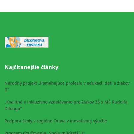
Najčítanejšie články
Národný projekt „Pomáhajúce profesie v edukácii detí a žiakov
II“
„Kvalitné a inkluzívne vzdelávanie pre žiakov ZŠ s MŠ Rudolfa
Dilonga“
Podpora školy v regióne Orava v inovatívnej výučbe
Program doučovania „Spolu múdrejší 3“