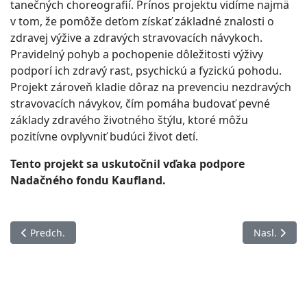
tanečných choreografií. Prínos projektu vidíme najmä
v tom, že pomôže deťom získať základné znalosti o
zdravej výžive a zdravých stravovacích návykoch.
Pravidelný pohyb a pochopenie dôležitosti výživy
podporí ich zdravý rast, psychickú a fyzickú pohodu.
Projekt zároveň kladie dôraz na prevenciu nezdravých
stravovacích návykov, čím pomáha budovať pevné
základy zdravého životného štýlu, ktoré môžu
pozitívne ovplyvniť budúci život detí.
Tento projekt sa uskutočnil vďaka podpore
Nadačného fondu Kaufland.
Predchádzajúci článok: Pilotný projekt programovania s LE
Nasledujúci
Predch.
Nasl.