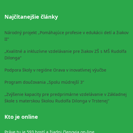
Najčítanejšie články
Národný projekt „Pomáhajúce profesie v edukácii detí a žiakov
II“
„Kvalitné a inkluzívne vzdelávanie pre žiakov ZŠ s MŠ Rudolfa
Dilonga“
Podpora školy v regióne Orava v inovatívnej výučbe
Program doučovania „Spolu múdrejší 3“
„Zvýšenie kapacity pre predprimárne vzdelávanie v Základnej
škole s materskou školou Rudolfa Dilonga v Trstenej“
Kto je online
Práve tu je 593 hostí a žiadni členovia on-line