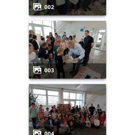
002
003
004