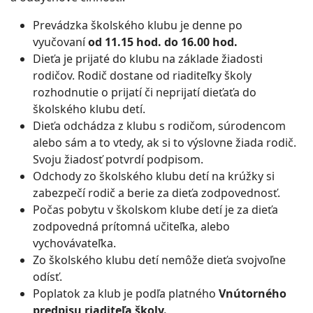
Prevádzka školského klubu je denne po
vyučovaní
od 11.15 hod. do 16.00 hod.
Dieťa je prijaté do klubu na základe žiadosti
rodičov. Rodič dostane od riaditeľky školy
rozhodnutie o prijatí či neprijatí dieťaťa do
školského klubu detí.
Dieťa odchádza z klubu s rodičom, súrodencom
alebo sám a to vtedy, ak si to výslovne žiada rodič.
Svoju žiadosť potvrdí podpisom.
Odchody zo školského klubu detí na krúžky si
zabezpečí rodič a berie za dieťa zodpovednosť.
Počas pobytu v školskom klube detí je za dieťa
zodpovedná prítomná učiteľka, alebo
vychovávateľka.
Zo školského klubu detí nemôže dieťa svojvoľne
odísť.
Poplatok za klub je podľa platného
Vnútorného
predpisu riaditeľa školy.