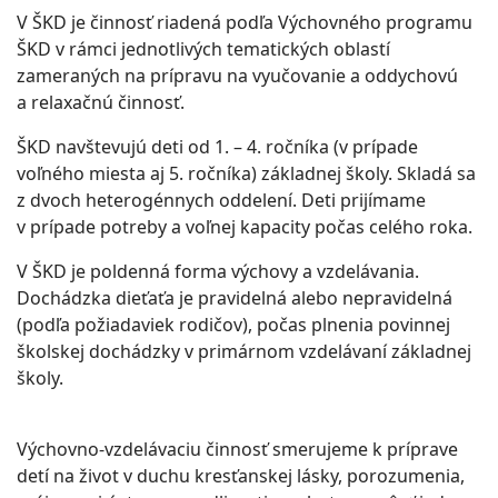
V ŠKD je činnosť riadená podľa Výchovného programu
ŠKD v rámci jednotlivých tematických oblastí
zameraných na prípravu na vyučovanie a oddychovú
a relaxačnú činnosť.
ŠKD navštevujú deti od 1. – 4. ročníka (v prípade
voľného miesta aj 5. ročníka) základnej školy. Skladá sa
z dvoch heterogénnych oddelení. Deti prijímame
v prípade potreby a voľnej kapacity počas celého roka.
V ŠKD je poldenná forma výchovy a vzdelávania.
Dochádzka dieťaťa je pravidelná alebo nepravidelná
(podľa požiadaviek rodičov), počas plnenia povinnej
školskej dochádzky v primárnom vzdelávaní základnej
školy.
Výchovno-vzdelávaciu činnosť smerujeme k príprave
detí na život v duchu kresťanskej lásky, porozumenia,