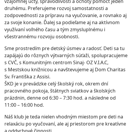
vzájomnej úcty, spravodlivosti a ochoty pomôcť jeden
druhému. Preferujeme rozvoj samostatnosti a
zodpovednosti za prípravu na vyučovanie, a rovnako aj
za svoje konanie. Ďalej sa podieľame aj na aktívnom
využívaní voľného času a tým zmysluplnému i
všestrannému rozvoju osobnosti.
Sme prostredím pre detský úsmev a radosť. Deti sa tu
zapájajú do rôznych výtvarných súťaži, spolupracujeme
s CVČ, s Komunitným centrom Sinaj- OZ V.I.A.C,
s Mestskou knižnicou a navštevujeme aj Dom Charitas
Sv. Františka z Assisi.
ŠKD je v prevádzke celý školský rok, okrem dní
pracovného pokoja, štátnych sviatkov a školských
prázdnin, denne od 6:30 – 7:30 hod. a následne od
11:00 – 16:00 hod.
Náš klub je teda nielen vhodným miestom pre deti na
relaxáciu po vyučovaní, ale aj priestorom pre kreatívne
a oddychové činnosti.