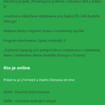
Národný projekt „Pomáhajúce profesie v edukácii detí a žiakov
II“
„Kvalitné a inkluzívne vzdelávanie pre žiakov ZŠ s MŠ Rudolfa
Dilonga“
Podpora školy v regióne Orava v inovatívnej výučbe
Program doučovania „Spolu múdrejší 3“
„Zvýšenie kapacity pre predprimárne vzdelávanie v Základnej
škole s materskou školou Rudolfa Dilonga v Trstenej“
Kto je online
Práve tu je 214 hostí a žiadni členovia on-line
GDPR - Povinné Informovanie
GDPR - Ochrana osobných údajov