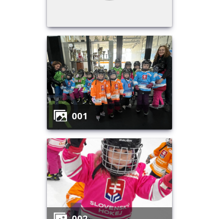
001
002