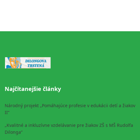
Najčítanejšie články
Národný projekt „Pomáhajúce profesie v edukácii detí a žiakov
II“
„Kvalitné a inkluzívne vzdelávanie pre žiakov ZŠ s MŠ Rudolfa
Dilonga“