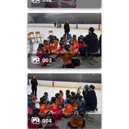
003
004