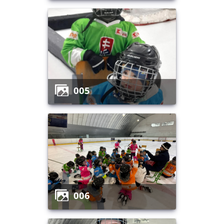
005
006