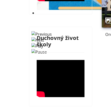
Dilongova Trstená
Or
Duchovný život
školy