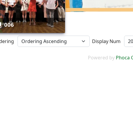
006
dering
Display Num
Powered by
Phoca G