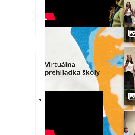
Virtuálna
prehliadka školy
30. výročie vzniku školy