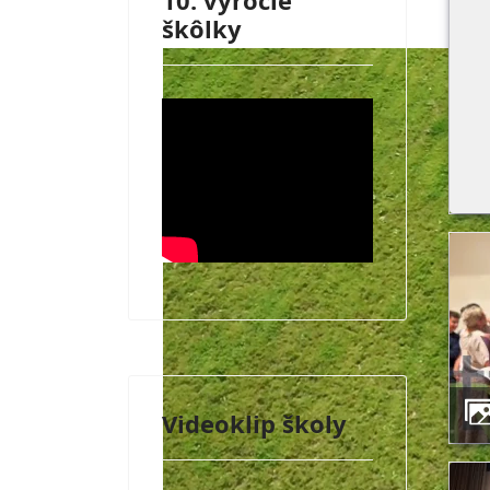
10. výročie
škôlky
Videoklip školy