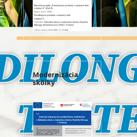
Modernizácia
škôlky