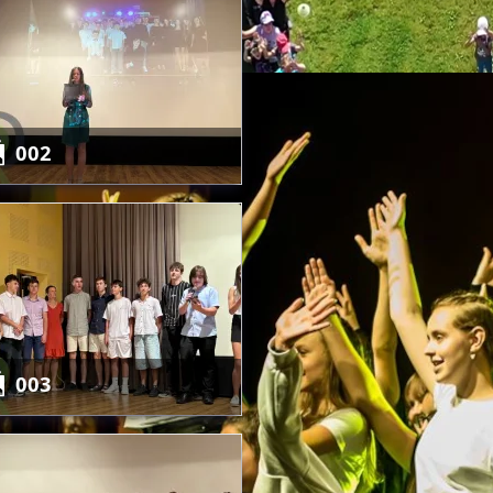
002
É AKTIVITY
003