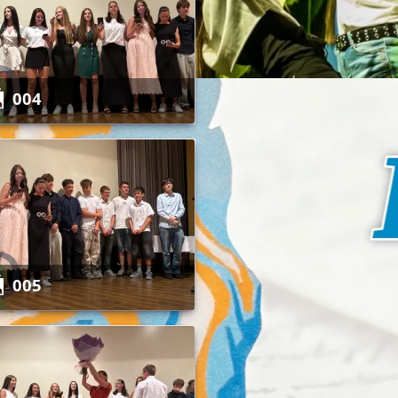
004
005