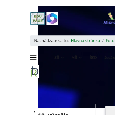
Nachádzate sa tu:
Hlavná stránka
Foto
ZŠ
MŠ
ŠKD
Jedál
Katolícky duch školy