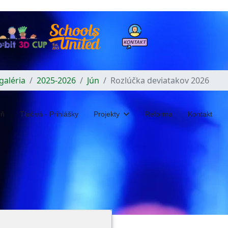
galéria
2025-2026
Jún
Rozlúčka deviatakov 2026
eň
Tlačivá - Prihlášky
Projekty
Reforma
Kontakt