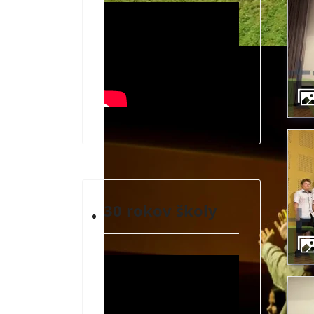
30 rokov školy
ZÁUJMOVÉ VYUČOVANIE A MIMOŠKOLSK