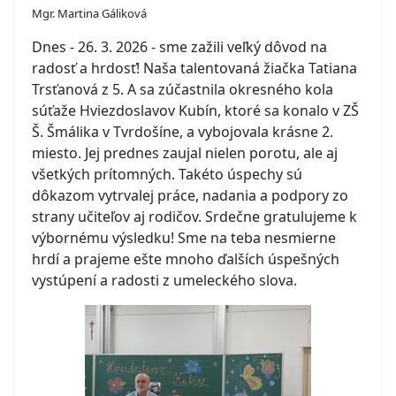
Mgr. Martina Gáliková
Dnes - 26. 3. 2026 - sme zažili veľký dôvod na
radosť a hrdosť! Naša talentovaná žiačka Tatiana
Trsťanová z 5. A sa zúčastnila okresného kola
súťaže Hviezdoslavov Kubín, ktoré sa konalo v ZŠ
Š. Šmálika v Tvrdošíne, a vybojovala krásne 2.
miesto. Jej prednes zaujal nielen porotu, ale aj
všetkých prítomných. Takéto úspechy sú
dôkazom vytrvalej práce, nadania a podpory zo
strany učiteľov aj rodičov. Srdečne gratulujeme k
výbornému výsledku! Sme na teba nesmierne
hrdí a prajeme ešte mnoho ďalších úspešných
vystúpení a radosti z umeleckého slova.