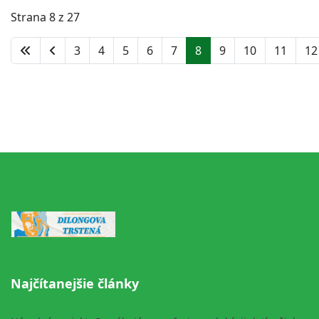
Strana 8 z 27
3
4
5
6
7
8
9
10
11
12
Najčítanejšie články