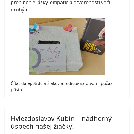
prehĺbenie lásky, empatie a otvorenosti voči
druhým.
Čítať ďalej: Srdcia žiakov a rodičov sa otvorili počas
pôstu
Hviezdoslavov Kubín – nádherný
úspech našej žiačky!