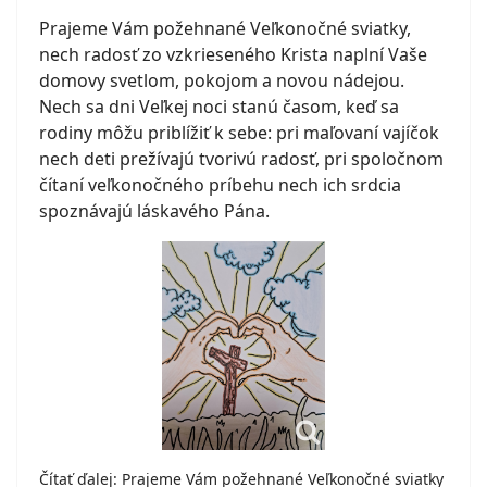
Prajeme Vám požehnané Veľkonočné sviatky,
nech radosť zo vzkrieseného Krista naplní Vaše
domovy svetlom, pokojom a novou nádejou.
Nech sa dni Veľkej noci stanú časom, keď sa
rodiny môžu priblížiť k sebe: pri maľovaní vajíčok
nech deti prežívajú tvorivú radosť, pri spoločnom
čítaní veľkonočného príbehu nech ich srdcia
spoznávajú láskavého Pána.
Čítať ďalej: Prajeme Vám požehnané Veľkonočné sviatky