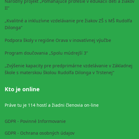
Národný projekt „Pomáhajúce profesie v edukácii detí a žiakov
II“
„Kvalitné a inkluzívne vzdelávanie pre žiakov ZŠ s MŠ Rudolfa
Dilonga“
Podpora školy v regióne Orava v inovatívnej výučbe
Program doučovania „Spolu múdrejší 3“
„Zvýšenie kapacity pre predprimárne vzdelávanie v Základnej
škole s materskou školou Rudolfa Dilonga v Trstenej“
Kto je online
Práve tu je 114 hostí a žiadni členovia on-line
GDPR - Povinné Informovanie
GDPR - Ochrana osobných údajov